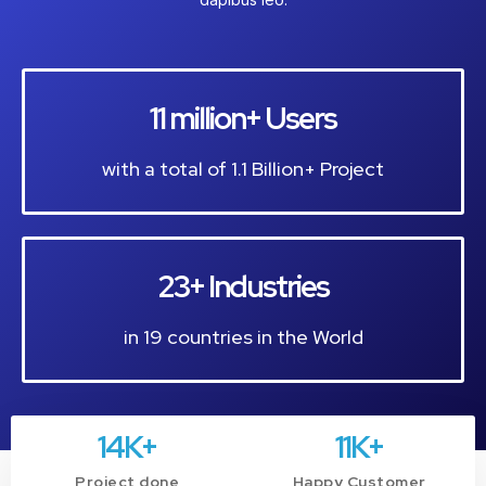
11 million+ Users
with a total of 1.1 Billion+ Project
23+ Industries
in 19 countries in the World
14
K+
11
K+
Project done
Happy Customer