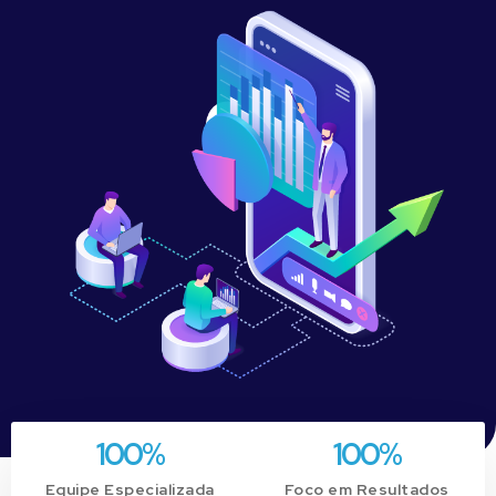
100
%
100
%
Equipe Especializada
Foco em Resultados