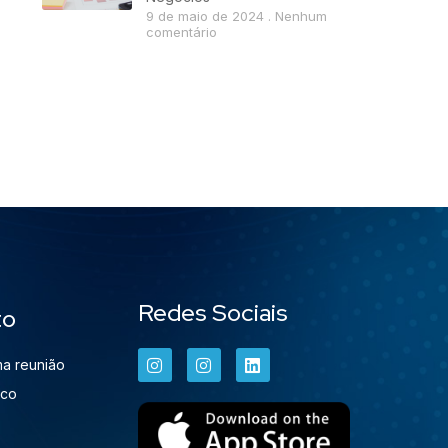
9 de maio de 2024
Nenhum
comentário
Redes Sociais
to
a reunião
sco