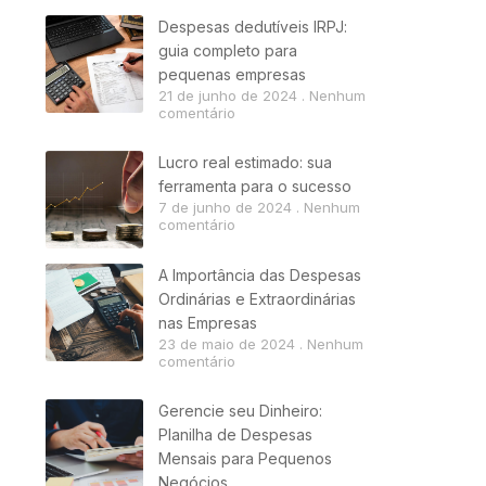
Despesas dedutíveis IRPJ:
guia completo para
pequenas empresas
21 de junho de 2024
Nenhum
comentário
Lucro real estimado: sua
ferramenta para o sucesso
7 de junho de 2024
Nenhum
comentário
A Importância das Despesas
Ordinárias e Extraordinárias
nas Empresas
23 de maio de 2024
Nenhum
comentário
Gerencie seu Dinheiro:
Planilha de Despesas
Mensais para Pequenos
Negócios