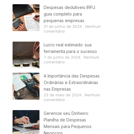
Despesas dedutíveis IRPJ:
guia completo para
pequenas empresas
21 de junho de 2024
Nenhum
comentário
Lucro real estimado: sua
ferramenta para o sucesso
7 de junho de 2024
Nenhum
comentário
A Importância das Despesas
Ordinárias e Extraordinárias
nas Empresas
23 de maio de 2024
Nenhum
comentário
Gerencie seu Dinheiro:
Planilha de Despesas
Mensais para Pequenos
Negócios