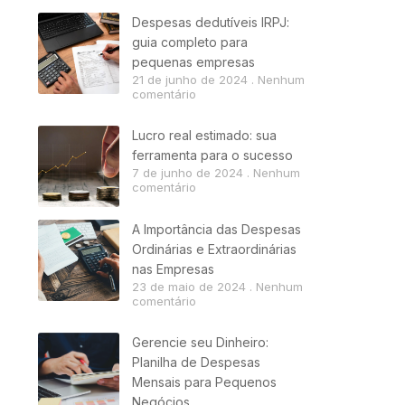
Despesas dedutíveis IRPJ:
guia completo para
pequenas empresas
21 de junho de 2024
Nenhum
comentário
Lucro real estimado: sua
ferramenta para o sucesso
7 de junho de 2024
Nenhum
comentário
A Importância das Despesas
Ordinárias e Extraordinárias
nas Empresas
23 de maio de 2024
Nenhum
comentário
Gerencie seu Dinheiro:
Planilha de Despesas
Mensais para Pequenos
Negócios