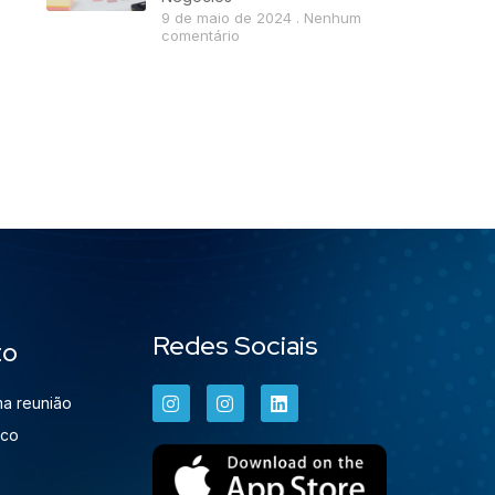
9 de maio de 2024
Nenhum
comentário
Redes Sociais
to
a reunião
sco