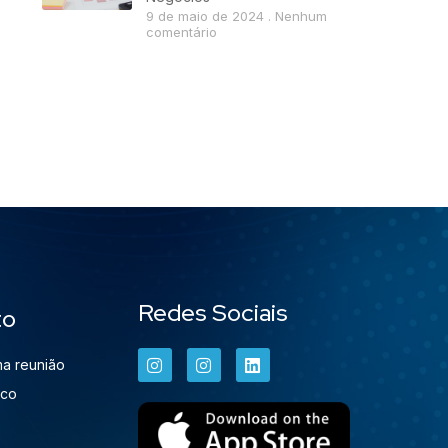
9 de maio de 2024
Nenhum
comentário
Redes Sociais
to
a reunião
sco