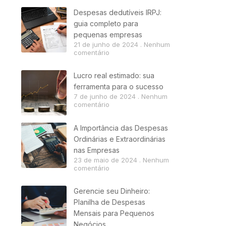
Despesas dedutíveis IRPJ:
guia completo para
pequenas empresas
21 de junho de 2024
Nenhum
comentário
Lucro real estimado: sua
ferramenta para o sucesso
7 de junho de 2024
Nenhum
comentário
A Importância das Despesas
Ordinárias e Extraordinárias
nas Empresas
23 de maio de 2024
Nenhum
comentário
Gerencie seu Dinheiro:
Planilha de Despesas
Mensais para Pequenos
Negócios