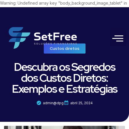
Warning: Undefined array key "body_background_image_tablet" in
/home/setfreebr.com/public/wp-
content/plugins/elementor/includes/base/controls-stack.php on line
1499
Custos diretos
Descubra os Segredos
dos Custos Diretos:
Exemplos e Estratégias
admin@dpg
abril 25, 2024