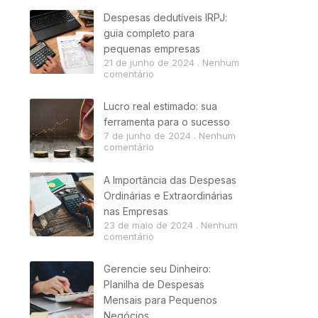
Despesas dedutíveis IRPJ:
guia completo para
pequenas empresas
21 de junho de 2024
Nenhum
comentário
Lucro real estimado: sua
ferramenta para o sucesso
7 de junho de 2024
Nenhum
comentário
A Importância das Despesas
Ordinárias e Extraordinárias
nas Empresas
23 de maio de 2024
Nenhum
comentário
Gerencie seu Dinheiro:
Planilha de Despesas
Mensais para Pequenos
Negócios