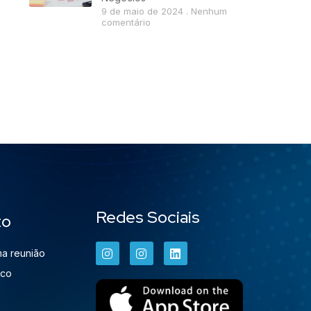
9 de maio de 2024
Nenhum
comentário
Redes Sociais
to
a reunião
sco