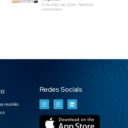
9 de maio de 2024
Nenhum
comentário
Redes Sociais
to
a reunião
sco