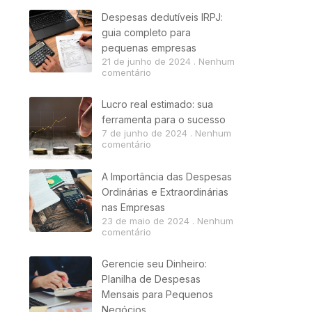
Despesas dedutíveis IRPJ:
guia completo para
pequenas empresas
21 de junho de 2024
Nenhum
comentário
Lucro real estimado: sua
ferramenta para o sucesso
7 de junho de 2024
Nenhum
comentário
A Importância das Despesas
Ordinárias e Extraordinárias
nas Empresas
23 de maio de 2024
Nenhum
comentário
Gerencie seu Dinheiro:
Planilha de Despesas
Mensais para Pequenos
Negócios